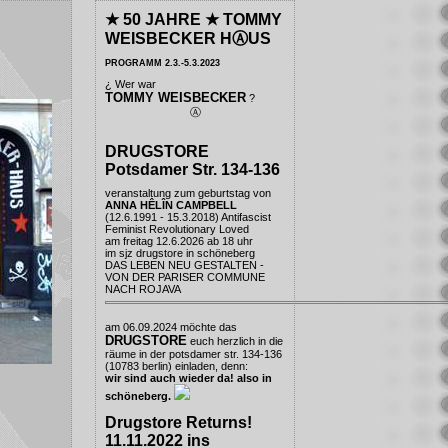
★ 50 JAHRE ★ TOMMY
WEISBECKER HⒶUS
PROGRAMM 2.3.-5.3.2023
¿ Wer war
TOMMY WEISBECKER
?
Ⓐ
DRUGSTORE
Potsdamer Str. 134-136
veranstaltung zum geburtstag von
ANNA HÊLÎN CAMPBELL
(12.6.1991 - 15.3.2018) Antifascist
Feminist Revolutionary Loved
am freitag 12.6.2026 ab 18 uhr
im
sjz drugstore
in schöneberg
DAS LEBEN NEU GESTALTEN -
VON DER PARISER COMMUNE
NACH ROJAVA
am 06.09.2024 möchte das
DRUGSTORE
euch herzlich in die
räume in der potsdamer str. 134-136
(10783 berlin) einladen, denn:
wir sind auch wieder da! also in
schöneberg.
Drugstore Returns!
11.11.2022 ins