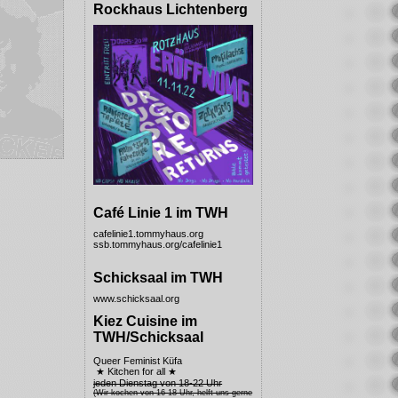
Rockhaus Lichtenberg
Café Linie 1 im TWH
cafelinie1.tommyhaus.org
ssb.tommyhaus.org/cafelinie1
Schicksaal im TWH
www.schicksaal.org
Kiez Cuisine im
TWH/Schicksaal
Queer Feminist Küfa
★ Kitchen for all ★
jeden Dienstag von 18-22 Uhr
(Wir kochen von 16-18 Uhr, helft uns gerne