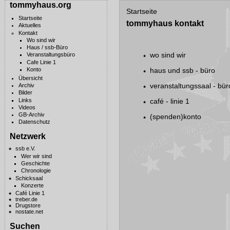
tommyhaus.org
Startseite
Startseite
tommyhaus kontakt
Aktuelles
Kontakt
Wo sind wir
Haus / ssb-Büro
wo sind wir
Veranstaltungsbüro
Cafe Linie 1
haus und ssb - büro
Konto
Übersicht
veranstaltungssaal - bür
Archiv
Bilder
café - linie 1
Links
Videos
GB-Archiv
(spenden)konto
Datenschutz
Netzwerk
ssb e.V.
Wer wir sind
Geschichte
Chronologie
Schicksaal
Konzerte
Café Linie 1
treber.de
Drugstore
nostate.net
Suchen