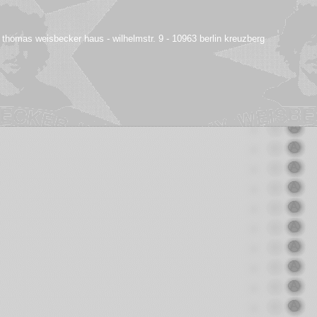
o thomas weisbecker haus - wilhelmstr. 9 - 10963 berlin kreuzberg