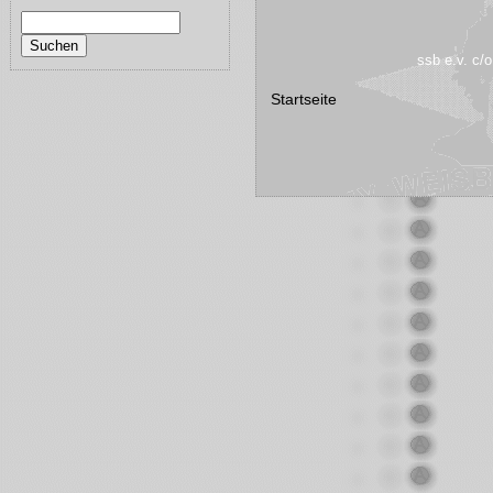
ssb e.v. c/
Startseite