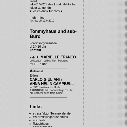
dabei)
info 01/2023: das küfakollektiv hat
leider aufgehört
♥ vielen dank für alles ♥
mehr Infos
Archiv: ab 15.6.2010
Tommyhaus und ssb-
Büro
vereinsorganisation
di 14-16 uhr
kontakt
★
MARIELLE
FRANCO
ssb
solidarität - selbsthilfe - beratung
mi 11-13 uhr
______________________
A
ntiknast
B
üros
CARLO GIULIANI
+
ANNA HÊLÎN CAMPBELL
im TWH mittwochs 11 uhr
+ DRUGSTORE donnerstags 16 uhr
mit sprechzeiten freie arbeit
______________________
Links
stressfaktor Terminkalender
EA Ermittlungsausschuss
abc berlin
Rauchhaus
haschrebellen