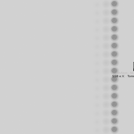
shAlom - N
SSB e.V.
-
Tom