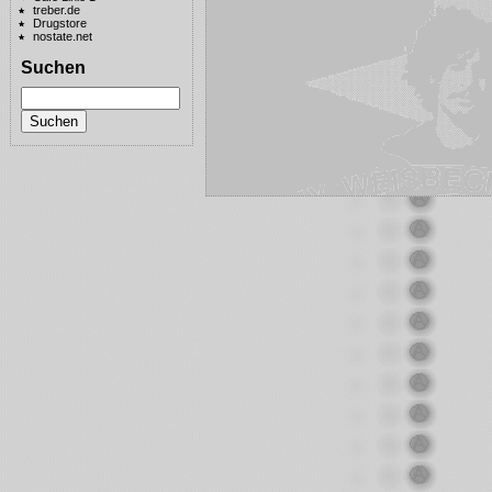
treber.de
Drugstore
nostate.net
Suchen