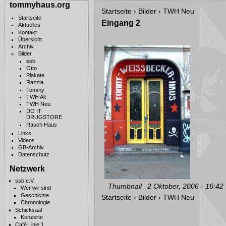
tommyhaus.org
Startseite
›
Bilder
›
TWH Neu
Startseite
Eingang 2
Aktuelles
Kontakt
Übersicht
Archiv
Bilder
ssb
Otto
Plakate
Razzia
Tommy
TWH Alt
TWH Neu
DO IT
DRUGSTORE
Rauch Haus
Links
Videos
GB-Archiv
Datenschutz
Netzwerk
ssb e.V.
Thumbnail
2 Oktober, 2006 - 16:42
Wer wir sind
Geschichte
Startseite
›
Bilder
›
TWH Neu
Chronologie
Schicksaal
Konzerte
Café Linie 1