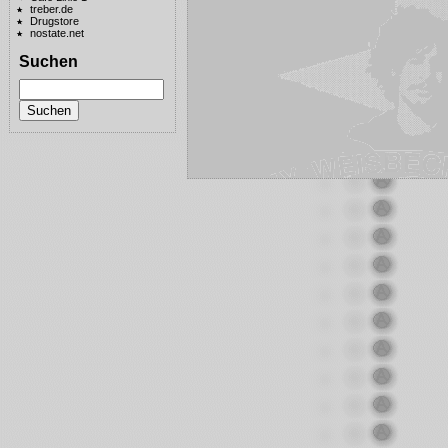
treber.de
Drugstore
nostate.net
Suchen