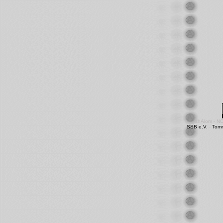
shAlom - N
SSB e.V.
-
Tom