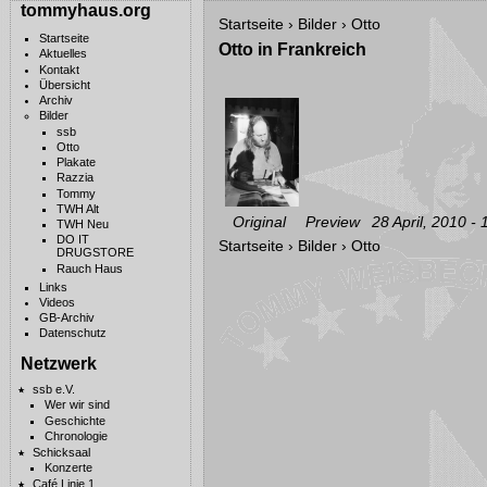
tommyhaus.org
Startseite
›
Bilder
›
Otto
Startseite
Otto in Frankreich
Aktuelles
Kontakt
Übersicht
Archiv
Bilder
ssb
Otto
Plakate
Razzia
Tommy
TWH Alt
Original
Preview
28 April, 2010 - 
TWH Neu
DO IT
Startseite
›
Bilder
›
Otto
DRUGSTORE
Rauch Haus
Links
Videos
GB-Archiv
Datenschutz
Netzwerk
ssb e.V.
Wer wir sind
Geschichte
Chronologie
Schicksaal
Konzerte
Café Linie 1