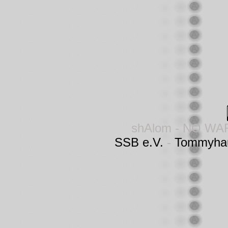
shAlom - NO WA
SSB e.V.
-
Tommyha