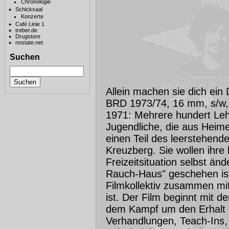
Chronologie
Schicksaal
Konzerte
Café Linie 1
treber.de
Drugstore
nostate.net
Suchen
Allein machen sie dich ein
BRD 1973/74, 16 mm, s/w,
1971: Mehrere hundert Lehr
Jugendliche, die aus Heim
einen Teil des leerstehen
Kreuzberg. Sie wollen ihr
Freizeitsituation selbst ä
Rauch-Haus" geschehen ist,
Filmkollektiv zusammen mi
ist. Der Film beginnt mit 
dem Kampf um den Erhalt 
Verhandlungen, Teach-Ins, 