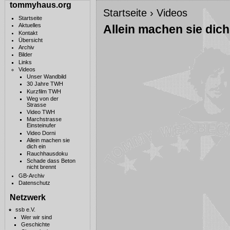
tommyhaus.org
Startseite
›
Videos
Startseite
Aktuelles
Allein machen sie dich
Kontakt
Übersicht
Archiv
Bilder
Links
Videos
Unser Wandbild
30 Jahre TWH
Kurzfilm TWH
Weg von der
Strasse
Video TWH
Marchstrasse
Einsteinufer
Video Dorni
Allein machen sie
dich ein
Rauchhausdoku
Schade dass Beton
nicht brennt
GB-Archiv
Datenschutz
Netzwerk
ssb e.V.
Wer wir sind
Geschichte