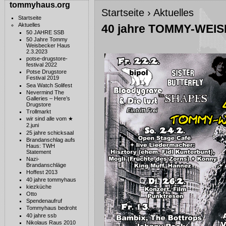
tommyhaus.org
Startseite
›
Aktuelles
Startseite
Aktuelles
40 jahre TOMMY-WEI
50 JAHRE SSB
50 Jahre Tommy
Weisbecker Haus
2.3.2023
potse-drugstore-
festival 2022
Potse Drugstore
Festival 2019
Sea Watch Solifest
Nevermind The
Galleries – Here’s
Drugstore
Trollmarkt
wir sind alle vom ★
2.juni
25 jahre schicksaal
Brandanschlag aufs
Haus: TWH
Statement
Nazi-
Brandanschläge
Hoffest 2013
40 jahre tommyhaus
kiezküche
Otto
Spendenaufruf
Tommyhaus bedroht
40 jahre ssb
Nikolaus Raus 2010