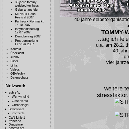
35 jahre tommy
weisbecker haus
Geburtstagsfeier
Nikolaus-Raus
Festival 2007
40 jahre selbstorganisat
Punkrock Flohmarkt
14.10.2007
Indymediabeitrag
TOMMY-W
12.07.2007
Demobeitrag 2007
...täglich fe
Pressemitteilung
Februar 2007
u.a. am 28.2. t
Kontakt
40 jahr
Übersicht
-gr
Archiv
Bilder
vier jahr
Links
Videos
GB-Archiv
Datenschutz
Netzwerk
weitere t
ssb e.V.
stressfaktor
Wer wir sind
Geschichte
Chronologie
Schicksaal
Konzerte
Café Linie 1
treber.de
Drugstore
nostate.net