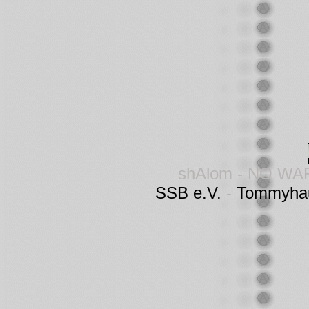
shAlom - NO WA
SSB e.V.
-
Tommyha